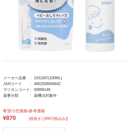
メーカー品番
1031697(100ML)
JANコード
4902508084642
マツヨシコード
00889149
薬事分類
薬機法対象外
希望小売価格/参考価格
¥870
(税抜き) [¥957(税込み)]