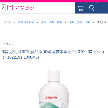
HOME
院内感染対策
洗浄・消毒・滅菌
運搬・洗浄・消毒
哺乳びん除菌
ピジョン
哺乳びん除菌液(食品添加物) 殺菌消毒剤 25-3700-00 ピジョ
ン 1022191(1000ML)