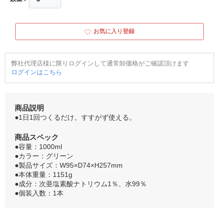
お気に入り登録
弊社代理店様に限りログインして通常卸価格がご確認頂けます
ログインはこちら
商品説明
●1日1回つくるだけ。すすがず使える。
商品スペック
●容量：1000ml
●カラー：グリーン
●製品サイズ：W95×D74×H257mm
●本体重量：1151g
●成分：次亜塩素酸ナトリウム1％、水99％
●個装入数：1本