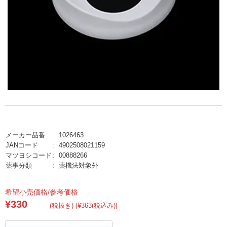
メーカー品番
1026463
JANコード
4902508021159
マツヨシコード
00888266
薬事分類
薬機法対象外
希望小売価格/参考価格
¥330
(税抜き) [¥363(税込み)]