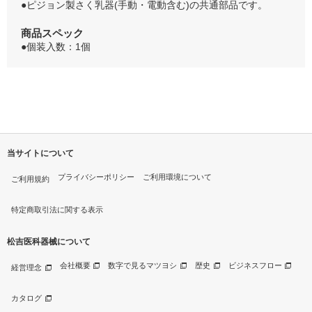
●ピジョン製さく乳器(手動・電動含む)の共通部品です。
商品スペック
●個装入数：1個
当サイトについて
プライバシーポリシー
ご利用環境について
ご利用規約
特定商取引法に関する表示
松吉医科器械について
会社概要
数字で見るマツヨシ
歴史
ビジネスフロー
経営理念
カタログ