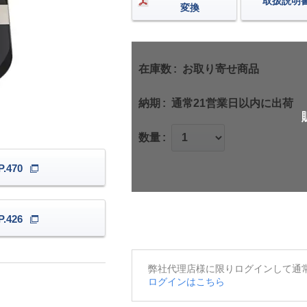
取扱説明
変換
在庫数
お取り寄せ商品
納期
通常21営業日以内に出荷
数量
.470
.426
弊社代理店様に限りログインして通
ログインはこちら