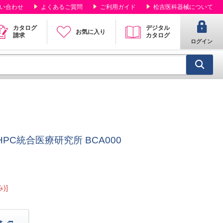
い合わせ
よくあるご質問
ご利用ガイド
松吉医科器械について
カタログ
デジタル
お気に入り
請求
カタログ
ログイン
0 HPC統合医療研究所 BCA000
)]