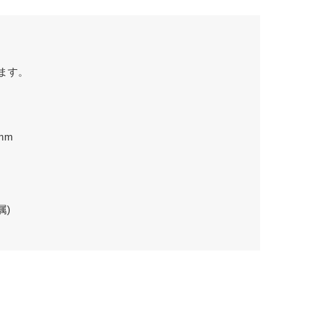
ます。
mm
属)