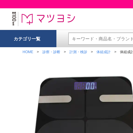
カテゴリ一覧
HOME
診察・診断
計測・検診
体組成計
体組成計 