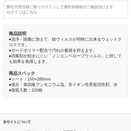
弊社代理店様に限りログインして通常卸価格がご確認頂けます
ログインはこちら
商品説明
●洗浄・除菌に加えて、除ウィルスが同時に出来るウェットク
ロスです。
●ガードポリマー配合で汚れの蓄積を抑えます。
●消毒剤が効きにくい「ノンエンベロープウィルス」に対して
も効果を発揮します。
商品スペック
●シート：150×280mm
●成分：第四級アンモニウム塩、非イオン性界面活性剤、水
●個装入数：220枚
当サイトについて