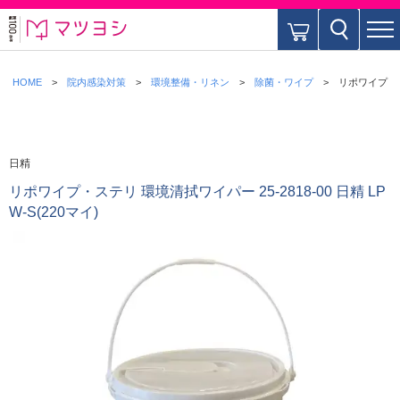
HOME
院内感染対策
環境整備・リネン
除菌・ワイプ
リポワイプ・ステ
日精
リポワイプ・ステリ 環境清拭ワイパー 25-2818-00 日精 LP
W-S(220マイ)