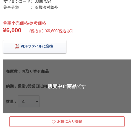
マツヨシコード
00887594
薬事分類
薬機法対象外
希望小売価格/参考価格
¥6,000
(税抜き) [¥6,600(税込み)]
PDFファイルに変換
在庫数
お取り寄せ商品
販売中止商品です
納期
通常9営業日以内に出荷
数量
お気に入り登録