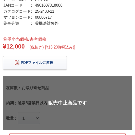
JANコード
4961607018088
カタログコード
25-2483-11
マツヨシコード
00886717
薬事分類
薬機法対象外
希望小売価格/参考価格
¥12,000
(税抜き) [¥13,200(税込み)]
PDFファイルに変換
在庫数
お取り寄せ商品
販売中止商品です
納期
通常5営業日以内に出荷
数量