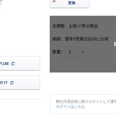
変換
在庫数
お取り寄せ商品
納期
通常9営業日以内に出荷
数量
.148
.77
弊社代理店様に限りログインして通
ログインはこちら