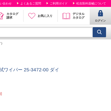
い合わせ
よくあるご質問
ご利用ガイド
松吉医科器械について
カタログ
デジタル
お気に入り
請求
カタログ
ログイン
イ)
パー 25-3472-00 ダイ
]