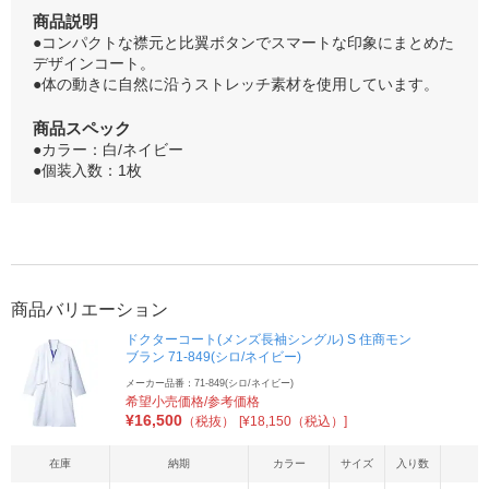
商品説明
●コンパクトな襟元と比翼ボタンでスマートな印象にまとめた
デザインコート。
●体の動きに自然に沿うストレッチ素材を使用しています。
商品スペック
●カラー：白/ネイビー
●個装入数：1枚
商品バリエーション
ドクターコート(メンズ長袖シングル) S 住商モン
ブラン 71-849(シロ/ネイビー)
メーカー品番：71-849(シロ/ネイビー)
希望小売価格/参考価格
¥
16,500
（税抜）
[¥18,150（税込）]
在庫
納期
カラー
サイズ
入り数