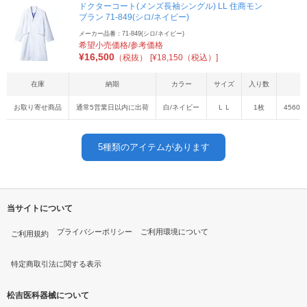
ドクターコート(メンズ長袖シングル) LL 住商モン
ブラン 71-849(シロ/ネイビー)
メーカー品番：71-849(シロ/ネイビー)
希望小売価格/参考価格
¥
16,500
（税抜）
[¥18,150（税込）]
在庫
納期
カラー
サイズ
入り数
お取り寄せ商品
通常5営業日以内に出荷
白/ネイビー
ＬＬ
1枚
45603
5
種類のアイテムがあります
当サイトについて
プライバシーポリシー
ご利用環境について
ご利用規約
特定商取引法に関する表示
松吉医科器械について