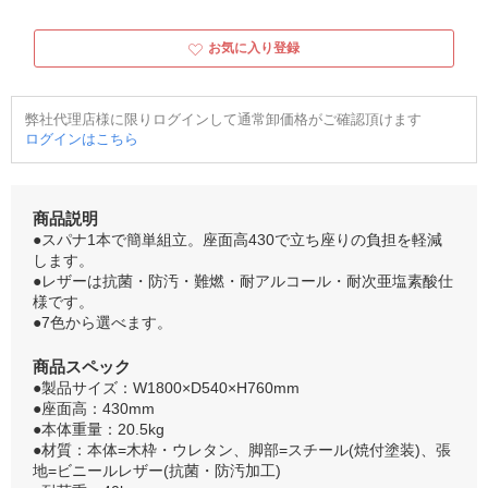
お気に入り登録
弊社代理店様に限りログインして通常卸価格がご確認頂けます
ログインはこちら
商品説明
●スパナ1本で簡単組立。座面高430で立ち座りの負担を軽減
します。
●レザーは抗菌・防汚・難燃・耐アルコール・耐次亜塩素酸仕
様です。
●7色から選べます。
商品スペック
●製品サイズ：W1800×D540×H760mm
●座面高：430mm
●本体重量：20.5kg
●材質：本体=木枠・ウレタン、脚部=スチール(焼付塗装)、張
地=ビニールレザー(抗菌・防汚加工)