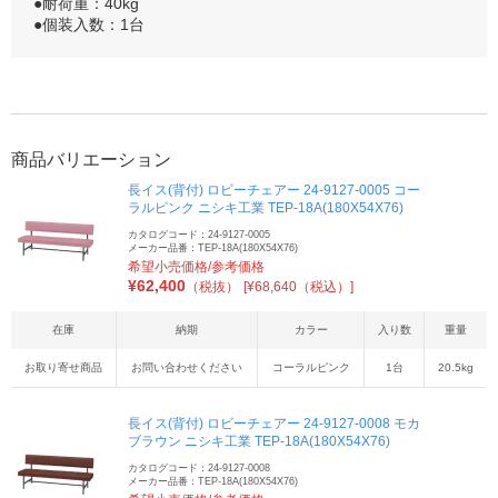
●耐荷重：40kg
●個装入数：1台
商品バリエーション
長イス(背付) ロビーチェアー 24-9127-0005 コー
ラルピンク ニシキ工業 TEP-18A(180X54X76)
カタログコード：24-9127-0005
メーカー品番：TEP-18A(180X54X76)
希望小売価格/参考価格
¥
62,400
（税抜）
[¥68,640（税込）]
在庫
納期
カラー
入り数
重量
お取り寄せ商品
お問い合わせください
コーラルピンク
1台
20.5kg
長イス(背付) ロビーチェアー 24-9127-0008 モカ
ブラウン ニシキ工業 TEP-18A(180X54X76)
カタログコード：24-9127-0008
メーカー品番：TEP-18A(180X54X76)