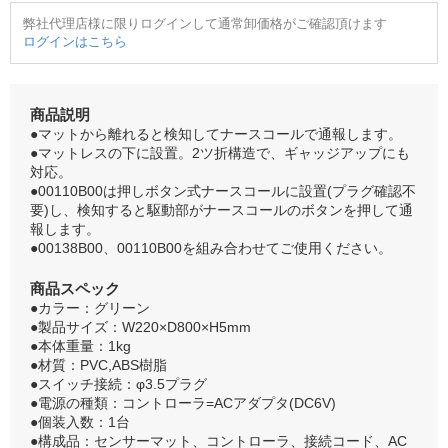
弊社代理店様に限りログインして通常卸価格がご確認頂けます
ログインはこちら
商品説明
●マットから離れると検知してナースコールで通報します。
●マットレスの下に設置。2ツ折構造で、ギャッジアップにも
対応。
●00110B00は押しボタン式ナースコールに設置(プラグ確認不
要)し、検知すると駆動部がナースコールのボタンを押して通
報します。
●00138B00、00110B00を組み合わせてご使用ください。
商品スペック
●カラー：グリーン
●製品サイズ：W220×D800×H5mm
●本体重量：1kg
●材質：PVC,ABS樹脂
●スイッチ接続：φ3.5プラグ
●電源の種類：コントローラ=ACアダプタ(DC6V)
●個装入数：1台
●構成品：センサーマット、コントローラ、接続コード、AC