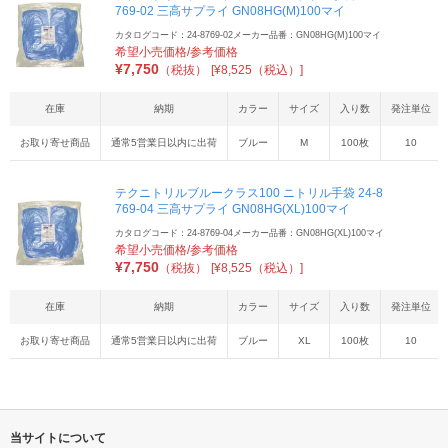
769-02 三高サプライ GN08HG(M)100マイ
カタログコード：24-8769-02
メーカー品番：GN08HG(M)100マイ
希望小売価格/参考価格
¥
7,750
（税抜）
[¥8,525（税込）]
在庫
納期
カラー
サイズ
入り数
発注単位
お取り寄せ商品
通常5営業日以内に出荷
ブルー
M
100枚
10
テクニトリルブルークラス100 ニトリル手袋 24-8
769-04 三高サプライ GN08HG(XL)100マイ
カタログコード：24-8769-04
メーカー品番：GN08HG(XL)100マイ
希望小売価格/参考価格
¥
7,750
（税抜）
[¥8,525（税込）]
在庫
納期
カラー
サイズ
入り数
発注単位
お取り寄せ商品
通常5営業日以内に出荷
ブルー
XL
100枚
10
当サイトについて