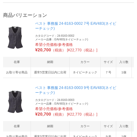
商品バリエーション
ベスト 事務服 24-8163-0002 7号 EAV483(ネイビ
ーチェック)
カタログコード：24-8163-0002
メーカー品番：EAV483(ネイビーチェック)
希望小売価格/参考価格
¥
20,700
（税抜）
[¥22,770（税込）]
在庫
納期
カラー
サイズ
入り数
お取り寄せ商品
通常5営業日以内に出荷
ネイビーチェック
７号
1個
4
ベスト 事務服 24-8163-0003 9号 EAV483(ネイビ
ーチェック)
カタログコード：24-8163-0003
メーカー品番：EAV483(ネイビーチェック)
希望小売価格/参考価格
¥
20,700
（税抜）
[¥22,770（税込）]
在庫
納期
カラー
サイズ
入り数
お取り寄せ商品
通常5営業日以内に出荷
ネイビーチェック
９号
1個
4