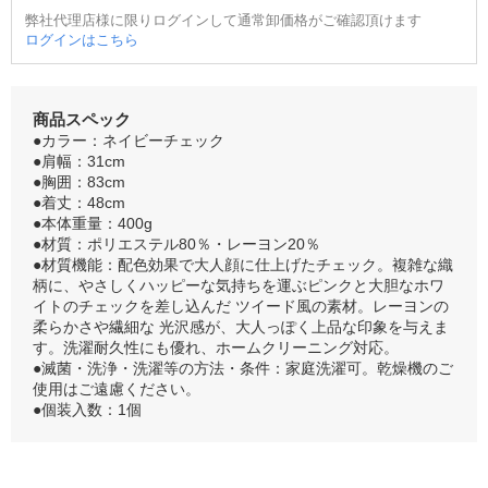
弊社代理店様に限りログインして通常卸価格がご確認頂けます
ログインはこちら
商品スペック
●カラー：ネイビーチェック
●肩幅：31cm
●胸囲：83cm
●着丈：48cm
●本体重量：400g
●材質：ポリエステル80％・レーヨン20％
●材質機能：配色効果で大人顔に仕上げたチェック。複雑な織
柄に、やさしくハッピーな気持ちを運ぶピンクと大胆なホワ
イトのチェックを差し込んだ ツイード風の素材。レーヨンの
柔らかさや繊細な 光沢感が、大人っぽく上品な印象を与えま
す。洗濯耐久性にも優れ、ホームクリーニング対応。
●滅菌・洗浄・洗濯等の方法・条件：家庭洗濯可。乾燥機のご
使用はご遠慮ください。
●個装入数：1個