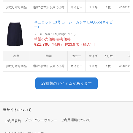
お取り寄せ商品
通常5営業日以内に出荷
ネイビー
１１号
1枚
4548127
キュロット 13号 カーシーカシマ EAQ655(ネイビ
ー)
メーカー品番：EAQ655(ネイビー)
希望小売価格/参考価格
¥
21,700
（税抜）
[¥23,870（税込）]
在庫
納期
カラー
サイズ
入り数
JA
お取り寄せ商品
通常5営業日以内に出荷
ネイビー
１３号
1枚
4548127
29
種類のアイテムがあります
当サイトについて
プライバシーポリシー
ご利用環境について
ご利用規約