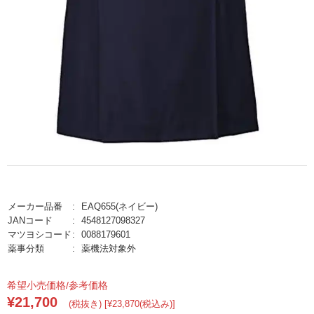
メーカー品番
EAQ655(ネイビー)
JANコード
4548127098327
マツヨシコード
0088179601
薬事分類
薬機法対象外
希望小売価格/参考価格
¥21,700
(税抜き) [¥23,870(税込み)]