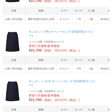
¥
21,700
（税抜）
[¥23,870（税込）]
在庫
納期
カラー
サイズ
入り数
JA
お取り寄せ商品
通常5営業日以内に出荷
ネイビー
７号
1枚
4548127
キュロット 9号 カーシーカシマ EAQ655(ネイビ
ー)
メーカー品番：EAQ655(ネイビー)
希望小売価格/参考価格
¥
21,700
（税抜）
[¥23,870（税込）]
在庫
納期
カラー
サイズ
入り数
JA
お取り寄せ商品
通常5営業日以内に出荷
ネイビー
９号
1枚
4548127
キュロット 11号 カーシーカシマ EAQ655(ネイビ
ー)
メーカー品番：EAQ655(ネイビー)
希望小売価格/参考価格
¥
21,700
（税抜）
[¥23,870（税込）]
在庫
納期
カラー
サイズ
入り数
JA