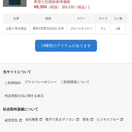
希望小売価格/参考価格
¥
8,300
（税抜）
[¥9,130（税込）]
在庫
納期
カラー
サイズ
入り数
お取り寄せ商品
通常5営業日以内に出荷
ブルー×ネイビー
３Ｌ
1枚
4
14
種類のアイテムがあります
当サイトについて
プライバシーポリシー
ご利用環境について
ご利用規約
特定商取引法に関する表示
松吉医科器械について
会社概要
数字で見るマツヨシ
歴史
ビジネスフロー
経営理念