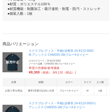
●材質：ポリエステル100％
●材質機能：制菌加工・吸汗速乾・制電・防汚・ストレッチ
●個装入数：1枚
商品バリエーション
スクラブ(レディス・半袖) 診察衣 24-8123-0002
M アシックス CHM355-39(ブルーXネイビー
カタログコード：24-8123-0002
販売中止
メーカー品番：CHM355-39(ブルーXネイビー
希望小売価格/参考価格
¥
8,300
（税抜）
[¥9,130（税込）]
在庫
納期
カラー
サイズ
入り数
お取り寄せ商品
通常5営業日以内に出荷
ブルー×ネイビー
Ｍ
1枚
4
スクラブ(レディス・半袖) 診察衣 24-8123-0003 L
アシックス CHM355-39(ブルーXネイビー