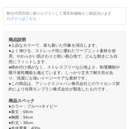
弊社代理店様に限りログインして通常卸価格がご確認頂けます
ログインはこちら
商品説明
●上品なカラーで、落ち着いた印象を演出します。
●よく伸びる、ストレッチ性に優れたワープニット素材を使
用。やわらかい肌ざわりと軽い着心地で、どんな動きにも自
然にフィットします。
●締め付け感がなく、ストレスフリーな心地よさ。制電機能や
吸汗速乾機能も備えています。しっかり丈夫で耐久性があ
り、洗濯にも強いイージーケアな素材です。
●この商品は、アシックスジャパン株式会社とのライセンス契
約により住商モンブラン株式会社が製造したものです。
商品スペック
●カラー：ブルー×ネイビー
●着丈：68cm
●胸囲：94cm
●裄丈：38cm
●本体重量：400g