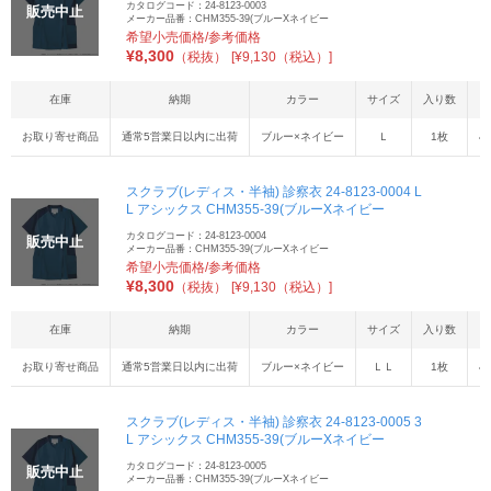
カタログコード：24-8123-0003
販売中止
メーカー品番：CHM355-39(ブルーXネイビー
希望小売価格/参考価格
¥
8,300
（税抜）
[¥9,130（税込）]
在庫
納期
カラー
サイズ
入り数
お取り寄せ商品
通常5営業日以内に出荷
ブルー×ネイビー
Ｌ
1枚
4
スクラブ(レディス・半袖) 診察衣 24-8123-0004 L
L アシックス CHM355-39(ブルーXネイビー
カタログコード：24-8123-0004
販売中止
メーカー品番：CHM355-39(ブルーXネイビー
希望小売価格/参考価格
¥
8,300
（税抜）
[¥9,130（税込）]
在庫
納期
カラー
サイズ
入り数
お取り寄せ商品
通常5営業日以内に出荷
ブルー×ネイビー
ＬＬ
1枚
4
スクラブ(レディス・半袖) 診察衣 24-8123-0005 3
L アシックス CHM355-39(ブルーXネイビー
カタログコード：24-8123-0005
販売中止
メーカー品番：CHM355-39(ブルーXネイビー