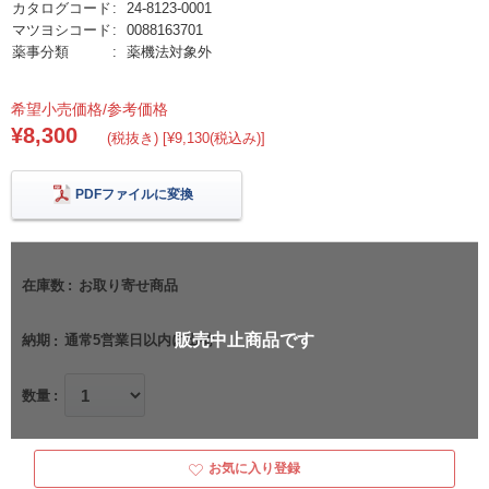
カタログコード
24-8123-0001
マツヨシコード
0088163701
薬事分類
薬機法対象外
希望小売価格/参考価格
¥8,300
(税抜き) [¥9,130(税込み)]
PDFファイルに変換
在庫数
お取り寄せ商品
販売中止商品です
納期
通常5営業日以内に出荷
数量
お気に入り登録