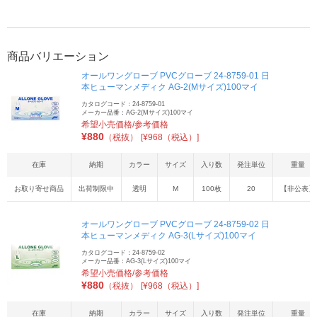
商品バリエーション
オールワングローブ PVCグローブ 24-8759-01 日
本ヒューマンメディク AG-2(Mサイズ)100マイ
カタログコード：24-8759-01
メーカー品番：AG-2(Mサイズ)100マイ
希望小売価格/参考価格
¥
880
（税抜）
[¥968（税込）]
在庫
納期
カラー
サイズ
入り数
発注単位
重量
お取り寄せ商品
出荷制限中
透明
M
100枚
20
【非公表】
オールワングローブ PVCグローブ 24-8759-02 日
本ヒューマンメディク AG-3(Lサイズ)100マイ
カタログコード：24-8759-02
メーカー品番：AG-3(Lサイズ)100マイ
希望小売価格/参考価格
¥
880
（税抜）
[¥968（税込）]
在庫
納期
カラー
サイズ
入り数
発注単位
重量