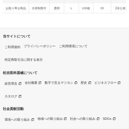
お取り寄せ商品
出荷制限中
透明
L
100枚
20
【非公表】
当サイトについて
プライバシーポリシー
ご利用環境について
ご利用規約
特定商取引法に関する表示
松吉医科器械について
会社概要
数字で見るマツヨシ
歴史
ビジネスフロー
経営理念
カタログ
社会貢献活動
地域への取り組み
社会への取り組み
SDGs
環境への取り組み