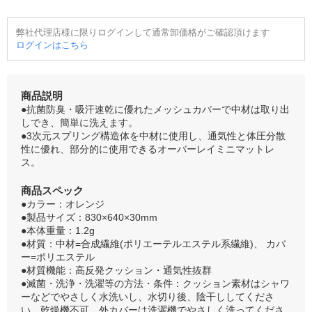
弊社代理店様に限りログインして通常卸価格がご確認頂けます
ログインはこちら
商品説明
●抗菌防臭・吸汗速乾に優れたメッシュカバーで中材は取り出
しでき、簡単に洗えます。
●3次元スプリング構造体を中材に使用し、通気性と体圧分散
性に優れ、部分的に使用できるオーバーレイミニマットレ
ス。
商品スペック
●カラー：オレンジ
●製品サイズ：830×640×30mm
●本体重量：1.2g
●材質：中材=合成繊維(ポリエーテルエステル系繊維)、 カバ
ー=ポリエステル
●材質機能：高反発クッション・通気性抜群
●滅菌・洗浄・洗濯等の方法・条件：クッション素材はシャワ
ーなどでやさしく水洗いし、水切り後、陰干ししてくださ
い。乾燥機不可。外カバーは洗濯機でやさしく洗ってくださ