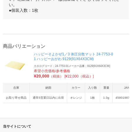
い。
●個装入数：1枚
商品バリエーション
ハッピーそよかぜ1／3 体圧分散マット 24-7753-0
1 ハッピーおがわ 9129(91X64X3CM)
カタログコード：24-7753-01
メーカー品番：9129(91X64X3CM)
希望小売価格/参考価格
¥
20,000
（税抜）
[¥22,000（税込）]
在庫
納期
カラー
入り数
重量
JAN
お取り寄せ商品
通常5営業日以内に出荷
オレンジ
1枚
1.3g
458019871
当サイトについて