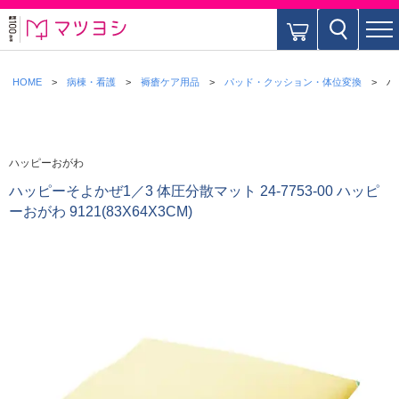
HOME
病棟・看護
褥瘡ケア用品
パッド・クッション・体位変換
ハ
ハッピーおがわ
ハッピーそよかぜ1／3 体圧分散マット 24-7753-00 ハッピ
ーおがわ 9121(83X64X3CM)