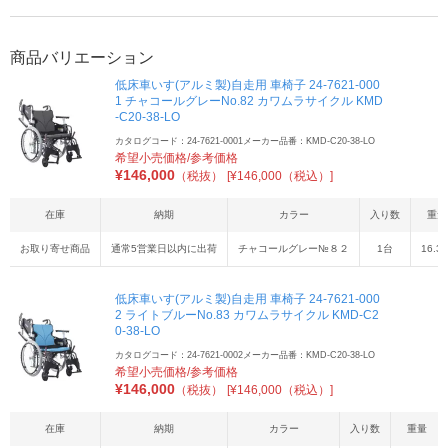
商品バリエーション
低床車いす(アルミ製)自走用 車椅子 24-7621-000
1 チャコールグレーNo.82 カワムラサイクル KMD
-C20-38-LO
カタログコード：24-7621-0001
メーカー品番：KMD-C20-38-LO
希望小売価格/参考価格
¥
146,000
（税抜）
[¥146,000（税込）]
在庫
納期
カラー
入り数
重量
お取り寄せ商品
通常5営業日以内に出荷
チャコールグレー№８２
1台
16.3k
低床車いす(アルミ製)自走用 車椅子 24-7621-000
2 ライトブルーNo.83 カワムラサイクル KMD-C2
0-38-LO
カタログコード：24-7621-0002
メーカー品番：KMD-C20-38-LO
希望小売価格/参考価格
¥
146,000
（税抜）
[¥146,000（税込）]
在庫
納期
カラー
入り数
重量