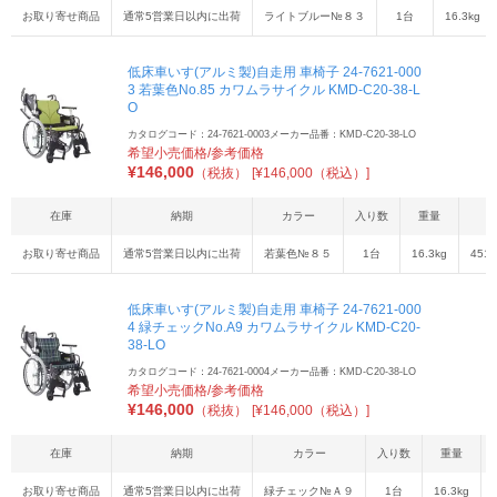
お取り寄せ商品
通常5営業日以内に出荷
ライトブルー№８３
1台
16.3kg
低床車いす(アルミ製)自走用 車椅子 24-7621-000
3 若葉色No.85 カワムラサイクル KMD-C20-38-L
O
カタログコード：24-7621-0003
メーカー品番：KMD-C20-38-LO
希望小売価格/参考価格
¥
146,000
（税抜）
[¥146,000（税込）]
在庫
納期
カラー
入り数
重量
お取り寄せ商品
通常5営業日以内に出荷
若葉色№８５
1台
16.3kg
4514
低床車いす(アルミ製)自走用 車椅子 24-7621-000
4 緑チェックNo.A9 カワムラサイクル KMD-C20-
38-LO
カタログコード：24-7621-0004
メーカー品番：KMD-C20-38-LO
希望小売価格/参考価格
¥
146,000
（税抜）
[¥146,000（税込）]
在庫
納期
カラー
入り数
重量
お取り寄せ商品
通常5営業日以内に出荷
緑チェック№Ａ９
1台
16.3kg