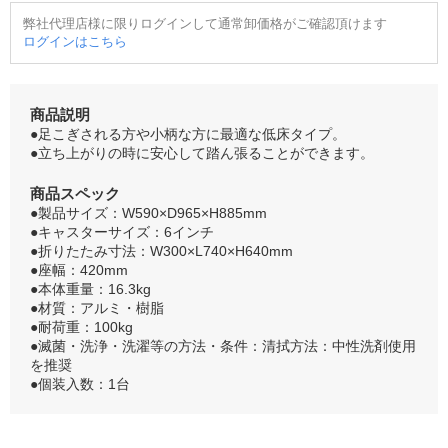
弊社代理店様に限りログインして通常卸価格がご確認頂けます
ログインはこちら
商品説明
●足こぎされる方や小柄な方に最適な低床タイプ。
●立ち上がりの時に安心して踏ん張ることができます。
商品スペック
●製品サイズ：W590×D965×H885mm
●キャスターサイズ：6インチ
●折りたたみ寸法：W300×L740×H640mm
●座幅：420mm
●本体重量：16.3kg
●材質：アルミ・樹脂
●耐荷重：100kg
●滅菌・洗浄・洗濯等の方法・条件：清拭方法：中性洗剤使用
を推奨
●個装入数：1台