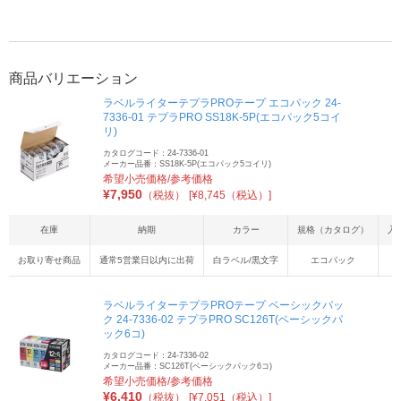
商品バリエーション
ラベルライターテプラPROテープ エコパック 24-
7336-01 テプラPRO SS18K-5P(エコパック5コイ
リ)
カタログコード：24-7336-01
メーカー品番：SS18K-5P(エコパック5コイリ)
希望小売価格/参考価格
¥
7,950
（税抜）
[¥8,745（税込）]
在庫
納期
カラー
規格（カタログ）
入
お取り寄せ商品
通常5営業日以内に出荷
白ラベル/黒文字
エコパック
5
ラベルライターテプラPROテープ ベーシックパッ
ク 24-7336-02 テプラPRO SC126T(ベーシックパ
ック6コ)
カタログコード：24-7336-02
メーカー品番：SC126T(ベーシックパック6コ)
希望小売価格/参考価格
¥
6,410
（税抜）
[¥7,051（税込）]