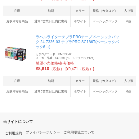
在庫
納期
カラー
規格（カタログ）
入り数
お取り寄せ商品
通常5営業日以内に出荷
ホワイト
ベーシックパック
6個
ラベルライターテプラPROテープ ベーシックパッ
ク 24-7336-03 テプラPRO SC186T(ベーシックパ
ック6コ)
カタログコード：24-7336-03
メーカー品番：SC186T(ベーシックパック6コ)
希望小売価格/参考価格
¥
8,610
（税抜）
[¥9,471（税込）]
在庫
納期
カラー
規格（カタログ）
入り数
お取り寄せ商品
通常5営業日以内に出荷
ホワイト
ベーシックパック
6個
当サイトについて
プライバシーポリシー
ご利用環境について
ご利用規約