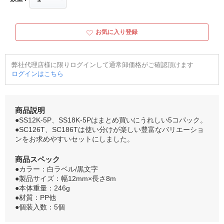
お気に入り登録
弊社代理店様に限りログインして通常卸価格がご確認頂けます
ログインはこちら
商品説明
●SS12K-5P、SS18K-5Pはまとめ買いにうれしい5コパック。
●SC126T、SC186Tは使い分けが楽しい豊富なバリエーショ
ンをお求めやすいセットにしました。
商品スペック
●カラー：白ラベル/黒文字
●製品サイズ：幅12mm×長さ8m
●本体重量：246g
●材質：PP他
●個装入数：5個