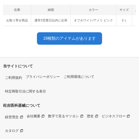
在庫
納期
カラー
サイズ
入
お取り寄せ商品
通常5営業日以内に出荷
オフホワイト/アメリ ピンク
３Ｌ
19
種類のアイテムがあります
当サイトについて
プライバシーポリシー
ご利用環境について
ご利用規約
特定商取引法に関する表示
松吉医科器械について
会社概要
数字で見るマツヨシ
歴史
ビジネスフロー
経営理念
カタログ