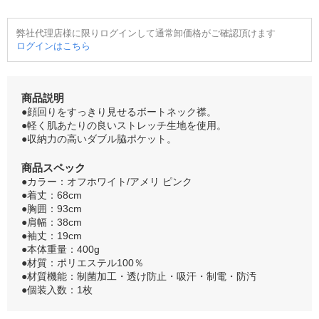
弊社代理店様に限りログインして通常卸価格がご確認頂けます
ログインはこちら
商品説明
●顔回りをすっきり見せるボートネック襟。
●軽く肌あたりの良いストレッチ生地を使用。
●収納力の高いダブル脇ポケット。
商品スペック
●カラー：オフホワイト/アメリ ピンク
●着丈：68cm
●胸囲：93cm
●肩幅：38cm
●袖丈：19cm
●本体重量：400g
●材質：ポリエステル100％
●材質機能：制菌加工・透け防止・吸汗・制電・防汚
●個装入数：1枚