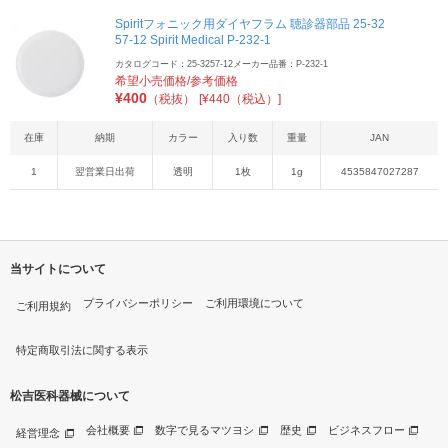
Spiritフォニック用ダイヤフラム 聴診器部品 25-32
57-12 Spirit Medical P-232-1
カタログコード：25-3257-12
メーカー品番：P-232-1
希望小売価格/参考価格
¥
400
（税抜）
[¥440（税込）]
在庫
納期
カラー
入り数
重量
JAN
1
翌営業日出荷
透明
1枚
1g
4535847027287
当サイトについて
プライバシーポリシー
ご利用環境について
ご利用規約
特定商取引法に関する表示
松吉医科器械について
会社概要
数字で見るマツヨシ
歴史
ビジネスフロー
経営理念