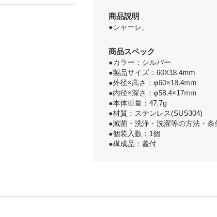
商品説明
●シャーレ。
商品スペック
●カラー：シルバー
●製品サイズ：60X18.4mm
●外径×高さ：φ60×18.4mm
●内径×深さ：φ58.4×17mm
●本体重量：47.7g
●材質：ステンレス(SUS304)
●滅菌・洗浄・洗濯等の方法・条
●個装入数：1個
●構成品：蓋付