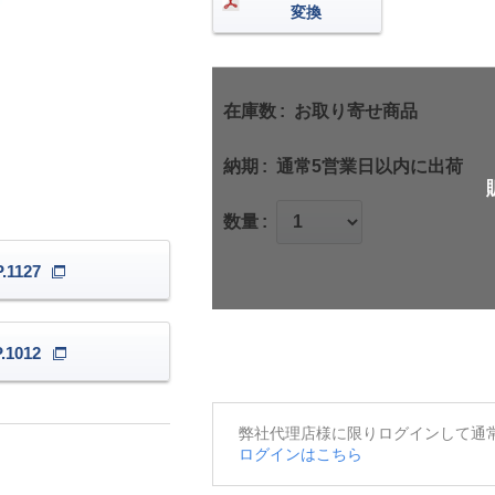
変換
在庫数
お取り寄せ商品
納期
通常5営業日以内に出荷
数量
1127
1012
弊社代理店様に限りログインして通
ログインはこちら