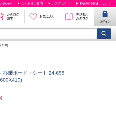
い合わせ
よくあるご質問
ご利用ガイド
松吉医科器械について
カタログ
デジタル
お気に入り
請求
カタログ
ログイン
410)
ト 移乗ボード・シート 24-658
600X410)
]