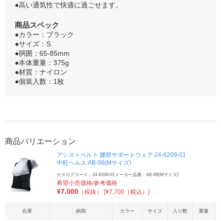
●高い通気性で快適に過ごせます。
商品スペック
●カラー：ブラック
●サイズ：S
●胴囲：65-85mm
●本体重量：375g
●材質：ナイロン
●個装入数：1枚
商品バリエーション
アシストベルト 腰部サポートウェア 24-6209-01
中旺ヘルス AB-98(Mサイズ)
カタログコード：24-6209-01
メーカー品番：AB-98(Mサイズ)
希望小売価格/参考価格
¥
7,000
（税抜）
[¥7,700（税込）]
在庫
納期
カラー
サイズ
入り数
重量