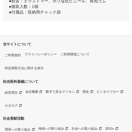
●材質：エラストマー、ポリ塩化ビニール、発泡ゴム
●個装入数：1個
●付属品：収納用チャック袋
当サイトについて
プライバシーポリシー
ご利用環境について
ご利用規約
特定商取引法に関する表示
松吉医科器械について
会社概要
数字で見るマツヨシ
歴史
ビジネスフロー
経営理念
カタログ
社会貢献活動
地域への取り組み
社会への取り組み
SDGs
環境への取り組み