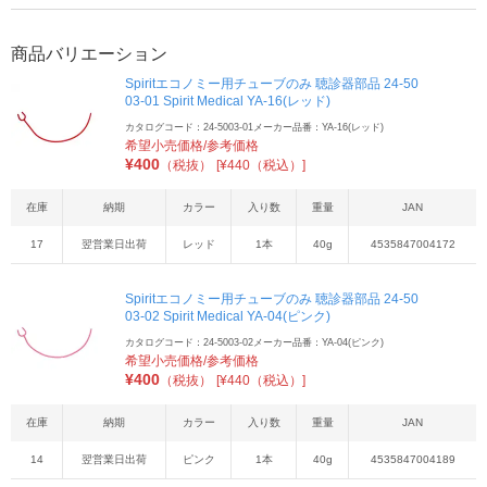
商品バリエーション
Spiritエコノミー用チューブのみ 聴診器部品 24-50
03-01 Spirit Medical YA-16(レッド)
カタログコード：24-5003-01
メーカー品番：YA-16(レッド)
希望小売価格/参考価格
¥
400
（税抜）
[¥440（税込）]
在庫
納期
カラー
入り数
重量
JAN
17
翌営業日出荷
レッド
1本
40g
4535847004172
Spiritエコノミー用チューブのみ 聴診器部品 24-50
03-02 Spirit Medical YA-04(ピンク)
カタログコード：24-5003-02
メーカー品番：YA-04(ピンク)
希望小売価格/参考価格
¥
400
（税抜）
[¥440（税込）]
在庫
納期
カラー
入り数
重量
JAN
14
翌営業日出荷
ピンク
1本
40g
4535847004189