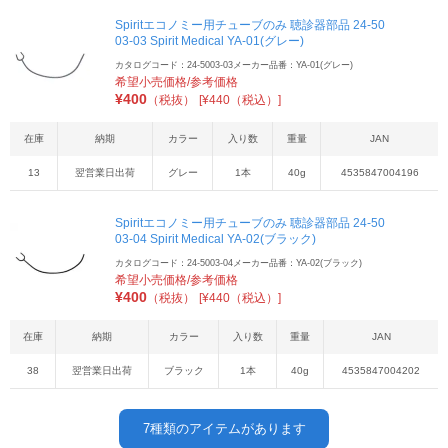
Spiritエコノミー用チューブのみ 聴診器部品 24-50
03-03 Spirit Medical YA-01(グレー)
カタログコード：24-5003-03
メーカー品番：YA-01(グレー)
希望小売価格/参考価格
¥
400
（税抜）
[¥440（税込）]
在庫
納期
カラー
入り数
重量
JAN
13
翌営業日出荷
グレー
1本
40g
4535847004196
Spiritエコノミー用チューブのみ 聴診器部品 24-50
03-04 Spirit Medical YA-02(ブラック)
カタログコード：24-5003-04
メーカー品番：YA-02(ブラック)
希望小売価格/参考価格
¥
400
（税抜）
[¥440（税込）]
在庫
納期
カラー
入り数
重量
JAN
38
翌営業日出荷
ブラック
1本
40g
4535847004202
7
種類のアイテムがあります