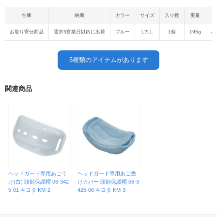
在庫
納期
カラー
サイズ
入り数
重量
お取り寄せ商品
通常5営業日以内に出荷
ブルー
L?LL
1個
195g
45
5
種類のアイテムがあります
関連商品
ヘッドガード専用あごう
ヘッドガード専用あご受
け(白) 頭部保護帽 06-342
けカバー 頭部保護帽 06-3
5-01 キヨタ KM-2
425-06 キヨタ KM-3