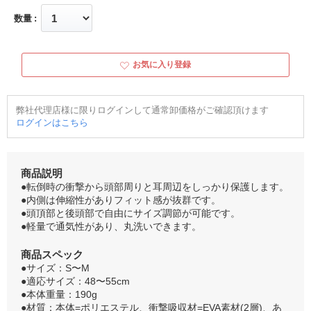
数量
お気に入り登録
弊社代理店様に限りログインして通常卸価格がご確認頂けます
ログインはこちら
商品説明
●転倒時の衝撃から頭部周りと耳周辺をしっかり保護します。
●内側は伸縮性がありフィット感が抜群です。
●頭頂部と後頭部で自由にサイズ調節が可能です。
●軽量で通気性があり、丸洗いできます。
商品スペック
●サイズ：S〜M
●適応サイズ：48〜55cm
●本体重量：190g
●材質：本体=ポリエステル、衝撃吸収材=EVA素材(2層)、あ