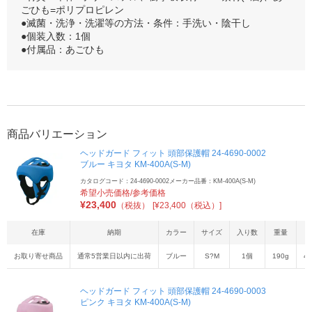
ごひも=ポリプロピレン
●滅菌・洗浄・洗濯等の方法・条件：手洗い・陰干し
●個装入数：1個
●付属品：あごひも
商品バリエーション
ヘッドガード フィット 頭部保護帽 24-4690-0002
ブルー キヨタ KM-400A(S-M)
カタログコード：24-4690-0002
メーカー品番：KM-400A(S-M)
希望小売価格/参考価格
¥
23,400
（税抜）
[¥23,400（税込）]
在庫
納期
カラー
サイズ
入り数
重量
お取り寄せ商品
通常5営業日以内に出荷
ブルー
S?M
1個
190g
45
ヘッドガード フィット 頭部保護帽 24-4690-0003
ピンク キヨタ KM-400A(S-M)