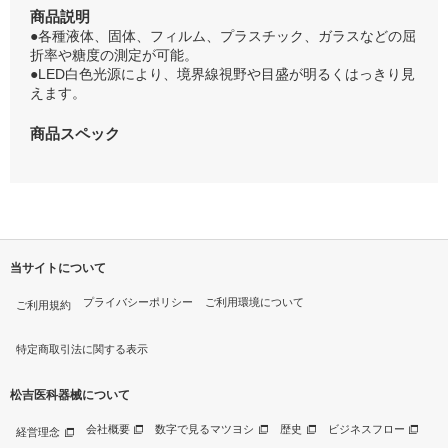
商品説明
●各種液体、固体、フィルム、プラスチック、ガラスなどの屈
折率や糖度の測定が可能。
●LED白色光源により、境界線視野や目盛が明るくはっきり見
えます。
商品スペック
当サイトについて
プライバシーポリシー
ご利用環境について
ご利用規約
特定商取引法に関する表示
松吉医科器械について
会社概要
数字で見るマツヨシ
歴史
ビジネスフロー
経営理念