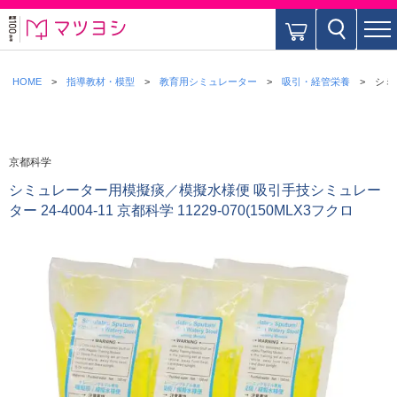
HOME
指導教材・模型
教育用シミュレーター
吸引・経管栄養
シミ
京都科学
シミュレーター用模擬痰／模擬水様便 吸引手技シミュレー
ター 24-4004-11 京都科学 11229-070(150MLX3フクロ