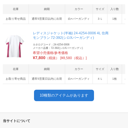
在庫
納期
カラー
サイズ
入り数
お取り寄せ商品
通常5営業日以内に出荷
白×バーガンディ
３Ｌ
1枚
4
レディスジャケット(半袖) 24-4254-0006 4L 住商
モンブラン 72-392(シロXバーガンディ)
カタログコード：24-4254-0006
メーカー品番：72-392(シロXバーガンディ)
希望小売価格/参考価格
¥
7,800
（税抜）
[¥8,580（税込）]
在庫
納期
カラー
サイズ
入り数
お取り寄せ商品
通常5営業日以内に出荷
白×バーガンディ
４Ｌ
1枚
4
10
種類のアイテムがあります
当サイトについて