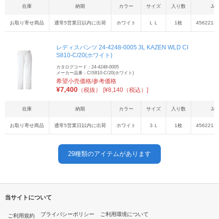
在庫
納期
カラー
サイズ
入り数
JA
お取り寄せ商品
通常5営業日以内に出荷
ホワイト
ＬＬ
1枚
4562213
レディスパンツ 24-4248-0005 3L KAZEN WLD CI
S810-C/20(ホワイト)
カタログコード：24-4248-0005
メーカー品番：CIS810-C/20(ホワイト)
希望小売価格/参考価格
¥
7,400
（税抜）
[¥8,140（税込）]
在庫
納期
カラー
サイズ
入り数
JA
お取り寄せ商品
通常5営業日以内に出荷
ホワイト
３Ｌ
1枚
4562213
29
種類のアイテムがあります
当サイトについて
プライバシーポリシー
ご利用環境について
ご利用規約