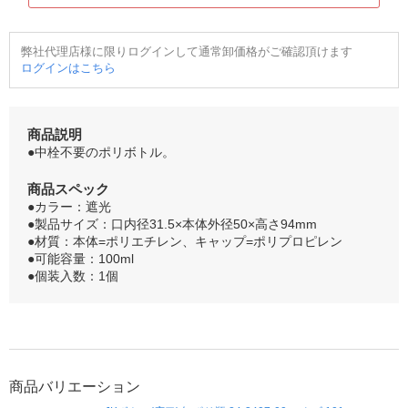
弊社代理店様に限りログインして通常卸価格がご確認頂けます
ログインはこちら
商品説明
●中栓不要のポリボトル。
商品スペック
●カラー：遮光
●製品サイズ：口内径31.5×本体外径50×高さ94mm
●材質：本体=ポリエチレン、キャップ=ポリプロピレン
●可能容量：100ml
●個装入数：1個
商品バリエーション