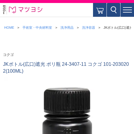
HOME
手術室・中央材料室
洗浄用品
洗浄容器
JKボトル(広口)遮光 ポリ
コクゴ
JKボトル(広口)遮光 ポリ瓶 24-3407-11 コクゴ 101-203020
2(100ML)