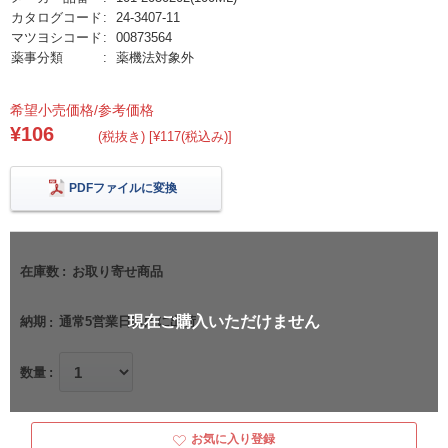
カタログコード
24-3407-11
マツヨシコード
00873564
薬事分類
薬機法対象外
希望小売価格/参考価格
¥106
(税抜き) [¥117(税込み)]
PDFファイルに変換
在庫数
お取り寄せ商品
現在ご購入いただけません
納期
通常5営業日以内に出荷
数量
お気に入り登録