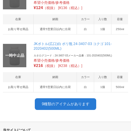
希望小売価格/参考価格
¥
124
（税抜）
[¥136（税込）]
在庫
納期
カラー
入り数
容量
お取り寄せ商品
通常5営業日以内に出荷
白
1個
250ml
JKボトル(広口)白 ポリ瓶 24-3407-03 コクゴ 101-
2020402(500ML)
一時中止品
カタログコード：24-3407-03
メーカー品番：101-2020402(500ML)
希望小売価格/参考価格
¥
216
（税抜）
[¥238（税込）]
在庫
納期
カラー
入り数
容量
お取り寄せ商品
通常5営業日以内に出荷
白
1個
500ml
9
種類のアイテムがあります
当サイトについて