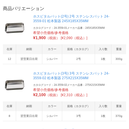
商品バリエーション
ホスピタルバット(2号) 2号 ステンレスバット 24-
3559-01 松本製器 245X185X35MM
カタログコード：24-3559-01
メーカー品番：245X185X35MM
希望小売価格/参考価格
¥
1,900
（税抜）
[¥2,090（税込）]
在庫
納期
カラー
規格（カタログ）
入り数
重量
12
翌営業日出荷
シルバー
2号
1枚
300g
ホスピタルバット(3号) 3号 ステンレスバット 24-
3559-02 松本製器 275X215X35MM
カタログコード：24-3559-02
メーカー品番：275X215X35MM
希望小売価格/参考価格
¥
2,100
（税抜）
[¥2,310（税込）]
在庫
納期
カラー
規格（カタログ）
入り数
重量
8
翌営業日出荷
シルバー
3号
1枚
370g