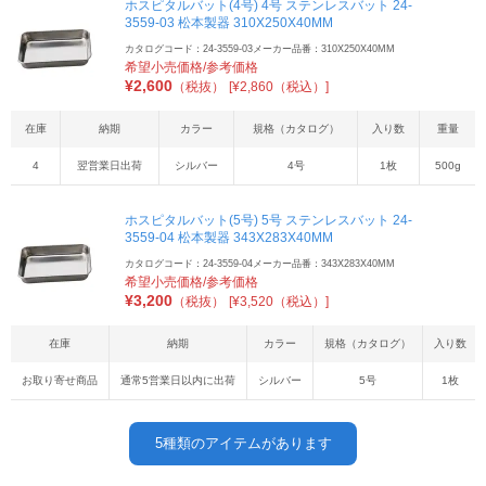
ホスピタルバット(4号) 4号 ステンレスバット 24-
3559-03 松本製器 310X250X40MM
カタログコード：24-3559-03
メーカー品番：310X250X40MM
希望小売価格/参考価格
¥
2,600
（税抜）
[¥2,860（税込）]
在庫
納期
カラー
規格（カタログ）
入り数
重量
4
翌営業日出荷
シルバー
4号
1枚
500g
ホスピタルバット(5号) 5号 ステンレスバット 24-
3559-04 松本製器 343X283X40MM
カタログコード：24-3559-04
メーカー品番：343X283X40MM
希望小売価格/参考価格
¥
3,200
（税抜）
[¥3,520（税込）]
在庫
納期
カラー
規格（カタログ）
入り数
お取り寄せ商品
通常5営業日以内に出荷
シルバー
5号
1枚
5
種類のアイテムがあります