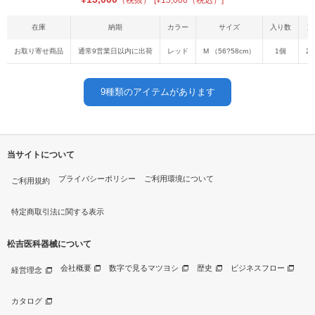
（税抜）
[¥15,000（税込）]
在庫
納期
カラー
サイズ
入り数
重
お取り寄せ商品
通常9営業日以内に出荷
レッド
M （56?58cm）
1個
20
9
種類のアイテムがあります
当サイトについて
プライバシーポリシー
ご利用環境について
ご利用規約
特定商取引法に関する表示
松吉医科器械について
会社概要
数字で見るマツヨシ
歴史
ビジネスフロー
経営理念
カタログ