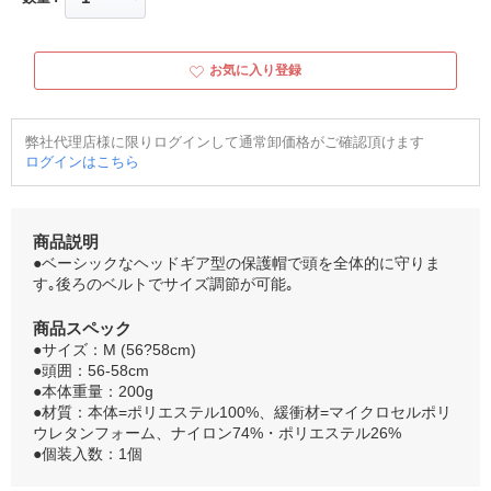
お気に入り登録
弊社代理店様に限りログインして通常卸価格がご確認頂けます
ログインはこちら
商品説明
●ベーシックなヘッドギア型の保護帽で頭を全体的に守りま
す｡後ろのベルトでサイズ調節が可能｡
商品スペック
●サイズ：M (56?58cm)
●頭囲：56-58cm
●本体重量：200g
●材質：本体=ポリエステル100%、緩衝材=マイクロセルポリ
ウレタンフォーム、ナイロン74%・ポリエステル26%
●個装入数：1個