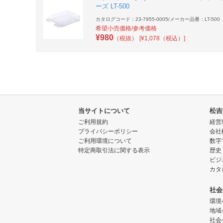
ーズ LT-500
カタログコード：23-7955-0005
/
メーカー品番：LT-500
希望小売価格/参考価格
¥
980
（税抜）
[¥1,078（税込）]
当サイトについて
松吉
ご利用規約
経営
プライバシーポリシー
会社
ご利用環境について
数字
特定商取引法に関する表示
歴史
ビジ
カタ
社会
環境
地域
社会