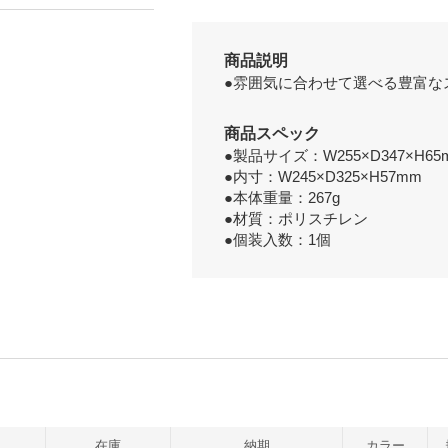
商品説明
●雰囲気に合わせて選べる豊富な
商品スペック
●製品サイズ：W255×D347×H65
●内寸：W245×D325×H57mm
●本体重量：267g
●材質：ポリスチレン
●個装入数：1個
在庫
納期
カラー