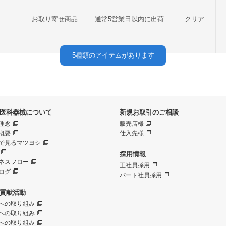
お取り寄せ商品
通常5営業日以内に出荷
クリア
5
種類のアイテムがあります
医科器械について
新規お取引のご相談
理念
販売店様
概要
仕入先様
で見るマツヨシ
採用情報
ネスフロー
正社員採用
ログ
パート社員採用
貢献活動
への取り組み
への取り組み
への取り組み