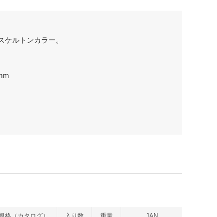
スケルトンカラー。
mm
規格（カタログ）
入り数
重量
JAN