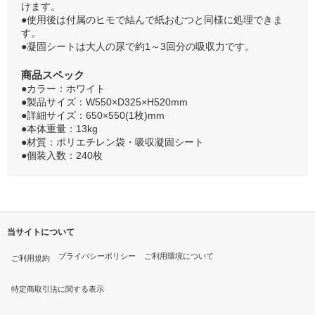
けます。
●使用後は付属のヒモで結んで紙おむつと同様に処理できま
す。
●凝固シートは大人の尿で約1～3回分の吸収力です。
商品スペック
●カラー：ホワイト
●製品サイズ：W550×D325×H520mm
●詳細サイズ：650×550(1枚)mm
●本体重量：13kg
●材質：ポリエチレン袋・吸収凝固シート
●個装入数：240枚
当サイトについて
プライバシーポリシー
ご利用環境について
ご利用規約
特定商取引法に関する表示