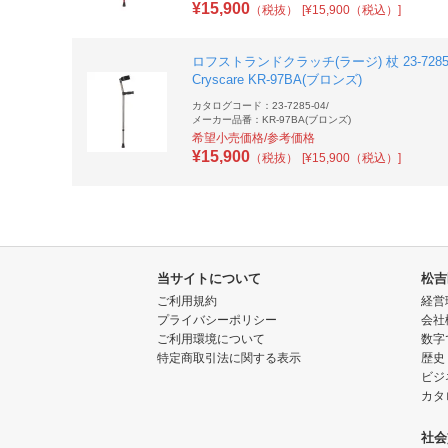
¥
15,900
（税抜）
[¥15,900（税込）]
ロフストランドクラッチ(ラージ) 杖 23-7285
Cryscare KR-97BA(ブロンズ)
カタログコード：23-7285-04
/
メーカー品番：KR-97BA(ブロンズ)
希望小売価格/参考価格
¥
15,900
（税抜）
[¥15,900（税込）]
当サイトについて
松吉
ご利用規約
経営
プライバシーポリシー
会社
ご利用環境について
数字
特定商取引法に関する表示
歴史
ビジ
カタ
社会