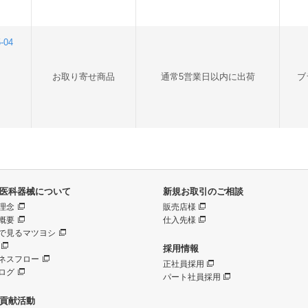
-04
お取り寄せ商品
通常5営業日以内に出荷
ブ
医科器械について
新規お取引のご相談
理念
販売店様
概要
仕入先様
で見るマツヨシ
採用情報
ネスフロー
正社員採用
ログ
パート社員採用
貢献活動