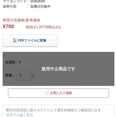
マツヨシコード
00869089
薬事分類
薬機法対象外
希望小売価格/参考価格
¥700
(税抜き) [¥770(税込み)]
PDFファイルに変換
在庫数
0
販売中止商品です
数量
お気に入り登録
弊社代理店様に限りログインして通常卸価格がご確認頂けます
ログインはこちら