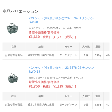
商品バリエーション
バスケット(中) 買い物かご 23-6576-01 ナンシン
SW-28
カタログコード：23-6576-01
メーカー品番：SW-28
希望小売価格/参考価格
¥
1,610
（税抜）
[¥1,771（税込）]
在庫
納期
カラー
入り数
重量
お取り寄せ商品
通常9営業日以内に出荷
ダークグリーン
1個
590g
494
バスケット(小) 買い物かご 23-6576-02 ナンシン
SWD-18
カタログコード：23-6576-02
メーカー品番：SWD-18
希望小売価格/参考価格
¥
1,750
（税抜）
[¥1,925（税込）]
在庫
納期
カラー
入り数
重量
お取り寄せ商品
通常9営業日以内に出荷
ダークグリーン
1個
525g
494