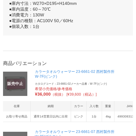
●庫内寸法：W270×D195×H140mm
●庫内温度：60～70℃
●消費電力：130W
●電源の種類：AC100V 50／60Hz
●個装入数：1台
商品バリエーション
カラータオルウォーマー 23-6661-02 西村製作所
W-7F(ピンク)
販売中止
カタログコード：23-6661-02
メーカー品番：W-7F(ピンク)
希望小売価格/参考価格
¥
36,000
（税抜）
[¥39,600（税込）]
在庫
納期
カラー
入り数
重量
JAN
お取り寄せ商品
通常14営業日以内に出荷
ピンク
1台
4kg
4993083133
カラータオルウォーマー 23-6661-07 西村製作所