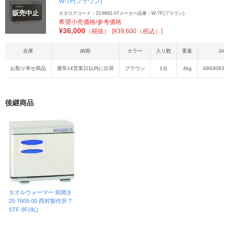
W-7F(ブラウン)
販売中止
カタログコード：23-6661-07
メーカー品番：W-7F(ブラウン)
希望小売価格/参考価格
¥
36,000
（税抜）
[¥39,600（税込）]
在庫
納期
カラー
入り数
重量
JAN
お取り寄せ商品
通常14営業日以内に出荷
ブラウン
1台
4kg
49930831
後継商品
タオルウォーマー 前開き
25-7605-00 西村製作所 T
STF-8F(8L)