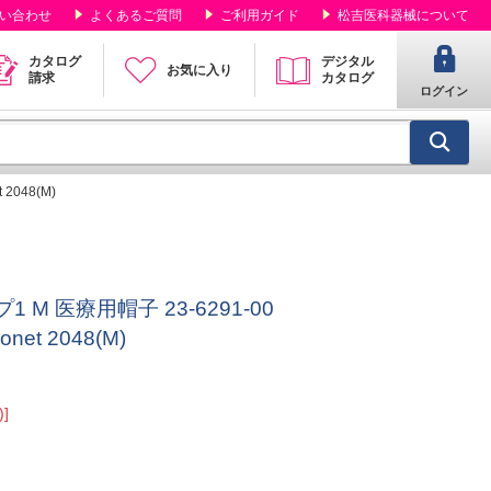
い合わせ
よくあるご質問
ご利用ガイド
松吉医科器械について
カタログ
デジタル
お気に入り
請求
カタログ
ログイン
2048(M)
 M 医療用帽子 23-6291-00
et 2048(M)
]