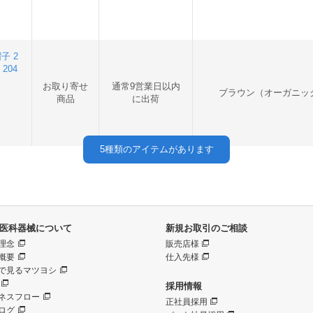
子 2
 204
お取り寄せ
通常9営業日以内
ブラウン（オーガニッ
商品
に出荷
5
種類のアイテムがあります
医科器械について
新規お取引のご相談
理念
販売店様
概要
仕入先様
で見るマツヨシ
採用情報
ネスフロー
正社員採用
ログ