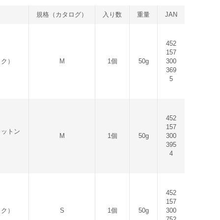
規格（カタログ）
入り数
重量
JAN
452
157
ック）
M
1個
50g
300
369
5
452
157
コットン
M
1個
50g
300
395
4
452
157
ック）
S
1個
50g
300
752