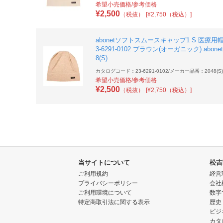
希望小売価格/参考価格
¥
2,500
（税抜）
[¥2,750（税込）]
abonetソフトスムースキャップ1 S 医療用帽
3-6291-0102 ブラウン(オーガニック) abonet
8(S)
カタログコード：23-6291-0102
/
メーカー品番：2048(S)
希望小売価格/参考価格
¥
2,500
（税抜）
[¥2,750（税込）]
当サイトについて
松吉
ご利用規約
経営
プライバシーポリシー
会社
ご利用環境について
数字
特定商取引法に関する表示
歴史
ビジ
カタ