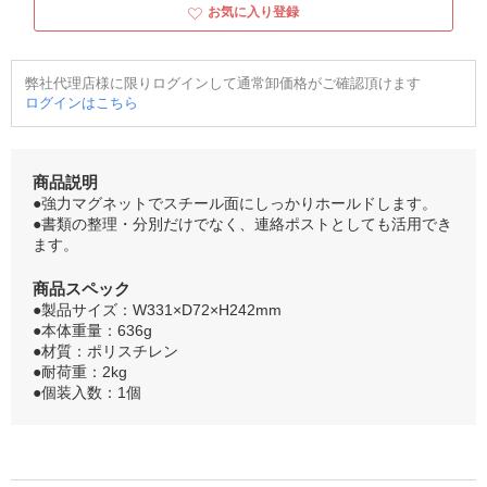
お気に入り登録
弊社代理店様に限りログインして通常卸価格がご確認頂けます
ログインはこちら
商品説明
●強力マグネットでスチール面にしっかりホールドします。
●書類の整理・分別だけでなく、連絡ポストとしても活用でき
ます。
商品スペック
●製品サイズ：W331×D72×H242mm
●本体重量：636g
●材質：ポリスチレン
●耐荷重：2kg
●個装入数：1個