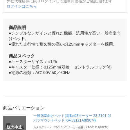
弊社代理店様に限りログインして通常卸価格がご確認頂けます
ログインはこちら
商品説明
●シンプルなデザインと優れた機能、汎用性が高い一般病室向
けベッド。
●優れた走行性で耐久性の高いφ125mmキャスターを採用。
商品スペック
●キャスターサイズ：φ125
●キャスター仕様：φ125mm(双輪・セントラルロック付)
●電源の種類：AC100V 50／60Hz
商品バリエーション
一般病室向けベッド(電動式3モーター 23-3101-01
パラマウントベッド KA-53121A(83CM)
販売中止
カタログコード：23-3101-01
メーカー品番：KA-53121A(83CM)