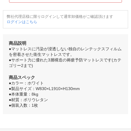
弊社代理店様に限りログインして通常卸価格がご確認頂けます
ログインはこちら
商品説明
●マットレスに汚染が浸透しない独自のレンテックスフィルム
を密着させた衛生マットレスです。
●サポート力に優れた3層構造の褥瘡予防マットレスです(カテ
ゴリー2まで)
商品スペック
●カラー：ホワイト
●製品サイズ：W830×L1910×H130mm
●本体重量：8kg
●材質：ポリウレタン
●個装入数：1枚