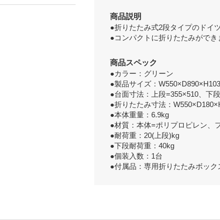
商品説明
●折りたたみ式2段タイプのドイ
●コンパクトに折りたたみができ
商品スペック
●カラー：グリーン
●製品サイズ：W550×D890×H10
●台面寸法：上段=355×510、下段=
●折りたたみ寸法：W550×D180×
●本体重量：6.9kg
●材質：本体=ポリプロピレン、フ
●耐荷重：20(上段)kg
●下段耐荷重：40kg
●個装入数：1台
●付属品：専用折りたたみボックス