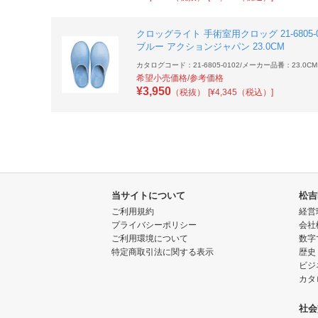
クロッグライト 手術室用クロッグ 21-6805-0
ブルー アクションジャパン 23.0CM
カタログコード：21-6805-0102
/
メーカー品番：23.0CM
希望小売価格/参考価格
¥
3,950
（税抜）
[¥4,345（税込）]
当サイトについて
松吉
ご利用規約
経営
プライバシーポリシー
会社
ご利用環境について
数字
特定商取引法に関する表示
歴史
ビジ
カタ
社会