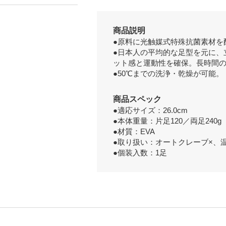
商品説明
●原料に光触媒式特殊抗菌素材を
●日本人の平均的な足型を元に、
ット感と運動性を確保。長時間
●50℃までの洗浄・乾燥が可能。
商品スペック
●適応サイズ：26.0cm
●本体重量：片足120／両足240g
●材質：EVA
●取り扱い：オートクレーブ×、温水
●個装入数：1足