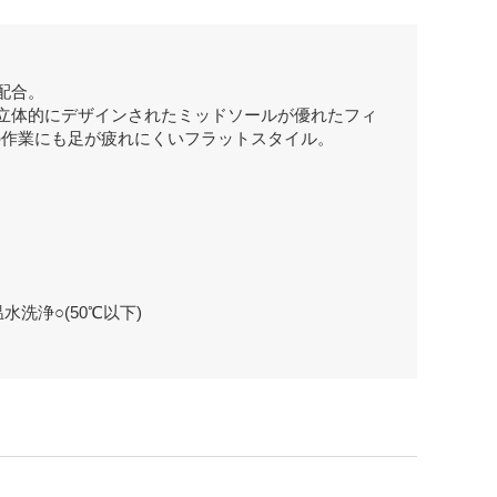
配合。
立体的にデザインされたミッドソールが優れたフィ
の作業にも足が疲れにくいフラットスタイル。
洗浄○(50℃以下)