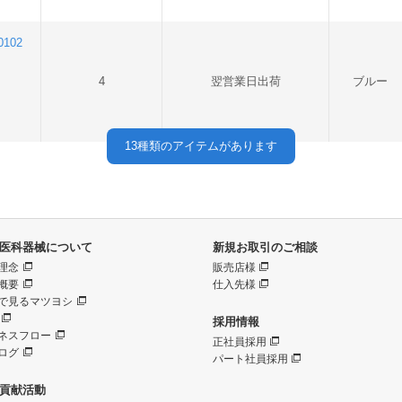
102
4
翌営業日出荷
ブルー
13
種類のアイテムがあります
医科器械について
新規お取引のご相談
理念
販売店様
概要
仕入先様
で見るマツヨシ
採用情報
ネスフロー
正社員採用
ログ
パート社員採用
貢献活動