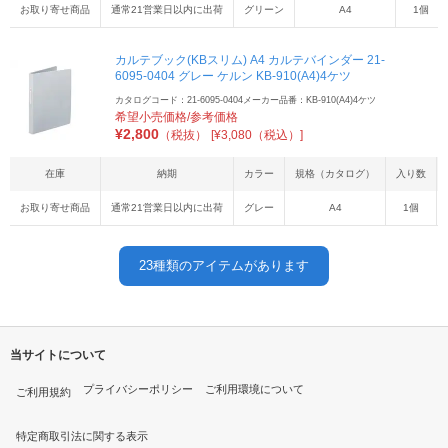
お取り寄せ商品
通常21営業日以内に出荷
グリーン
A4
1個
カルテブック(KBスリム) A4 カルテバインダー 21-
6095-0404 グレー ケルン KB-910(A4)4ケツ
カタログコード：21-6095-0404
メーカー品番：KB-910(A4)4ケツ
希望小売価格/参考価格
¥
2,800
（税抜）
[¥3,080（税込）]
在庫
納期
カラー
規格（カタログ）
入り数
お取り寄せ商品
通常21営業日以内に出荷
グレー
A4
1個
23
種類のアイテムがあります
当サイトについて
プライバシーポリシー
ご利用環境について
ご利用規約
特定商取引法に関する表示