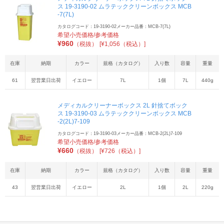
ス 19-3190-02 ムラテッククリーンボックス MCB
-7(7L)
カタログコード：19-3190-02
メーカー品番：MCB-7(7L)
希望小売価格/参考価格
¥
960
（税抜）
[¥1,056（税込）]
在庫
納期
カラー
規格（カタログ）
入り数
容量
重量
61
翌営業日出荷
イエロー
7L
1個
7L
440g
メディカルクリーナーボックス 2L 針捨てボック
ス 19-3190-03 ムラテッククリーンボックス MCB
-2(2L)7-109
カタログコード：19-3190-03
メーカー品番：MCB-2(2L)7-109
希望小売価格/参考価格
¥
660
（税抜）
[¥726（税込）]
在庫
納期
カラー
規格（カタログ）
入り数
容量
重量
43
翌営業日出荷
イエロー
2L
1個
2L
220g