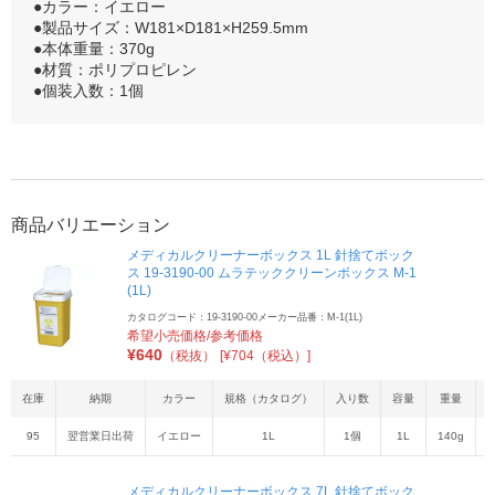
●カラー：イエロー
●製品サイズ：W181×D181×H259.5mm
●本体重量：370g
●材質：ポリプロピレン
●個装入数：1個
商品バリエーション
メディカルクリーナーボックス 1L 針捨てボック
ス 19-3190-00 ムラテッククリーンボックス M-1
(1L)
カタログコード：19-3190-00
メーカー品番：M-1(1L)
希望小売価格/参考価格
¥
640
（税抜）
[¥704（税込）]
在庫
納期
カラー
規格（カタログ）
入り数
容量
重量
95
翌営業日出荷
イエロー
1L
1個
1L
140g
4
メディカルクリーナーボックス 7L 針捨てボック