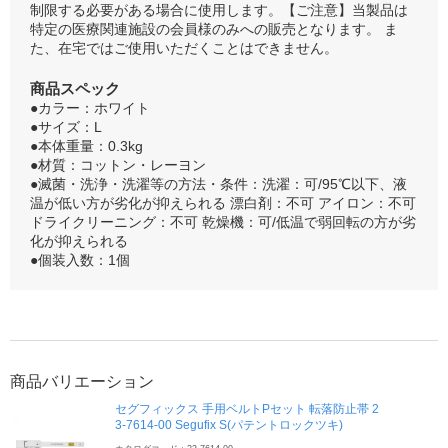
制限する必要がある場合に使用します。【ご注意】当製品は
特定の医療関連施設の会員様のみへの販売となります。 ま
た、在宅ではご使用いただくことはできません。
商品スペック
●カラー：ホワイト
●サイズ：L
●本体重量：0.3kg
●材質：コットン・レーヨン
●滅菌・洗浄・洗濯等の方法・条件：洗濯：可/95℃以下、液
温が低い方が劣化が抑えられる 漂白剤：不可 アイロン：不可
ドライクリーニング：不可 乾燥機：可/低温で弱回転の方が劣
化が抑えられる
●個装入数：1個
商品バリエーション
セグフィックス 手用ベルトPセット 転落防止帯 2
3-7614-00 Segufix S(パテントロックツキ)