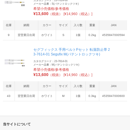
カタログコード：23-7614-00
メーカー品番：S(パテントロックツキ)
希望小売価格/参考価格
¥
13,600
（税抜）
[¥14,960（税込）]
在庫
納期
カラー
サイズ
入り数
重量
JAN
9
翌営業日出荷
ホワイト
S
1個
0.2kg
4535847000594
セグフィックス 手用ベルトPセット 転落防止帯 2
3-7614-01 Segufix M(パテントロックツキ)
カタログコード：23-7614-01
メーカー品番：M(パテントロックツキ)
希望小売価格/参考価格
¥
13,600
（税抜）
[¥14,960（税込）]
在庫
納期
カラー
サイズ
入り数
重量
JAN
43
翌営業日出荷
ホワイト
M
1個
0.3kg
4535847000600
当サイトについて