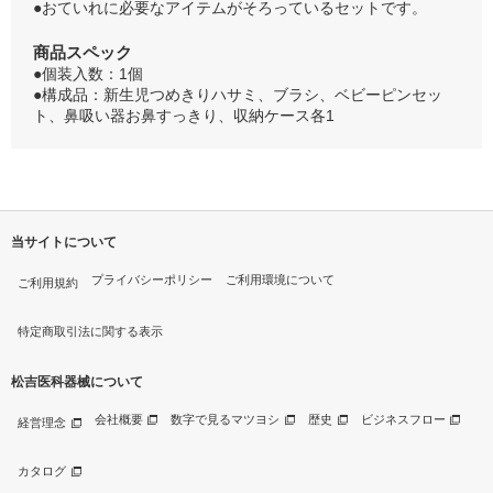
●おていれに必要なアイテムがそろっているセットです。
商品スペック
●個装入数：1個
●構成品：新生児つめきりハサミ、ブラシ、ベビーピンセッ
ト、鼻吸い器お鼻すっきり、収納ケース各1
当サイトについて
プライバシーポリシー
ご利用環境について
ご利用規約
特定商取引法に関する表示
松吉医科器械について
会社概要
数字で見るマツヨシ
歴史
ビジネスフロー
経営理念
カタログ