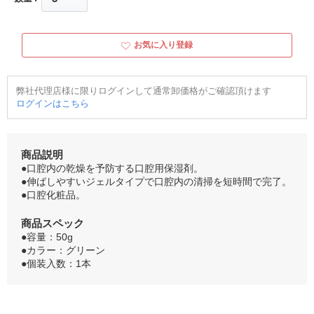
お気に入り登録
弊社代理店様に限りログインして通常卸価格がご確認頂けます
ログインはこちら
商品説明
●口腔内の乾燥を予防する口腔用保湿剤。
●伸ばしやすいジェルタイプで口腔内の清掃を短時間で完了。
●口腔化粧品。
商品スペック
●容量：50g
●カラー：グリーン
●個装入数：1本